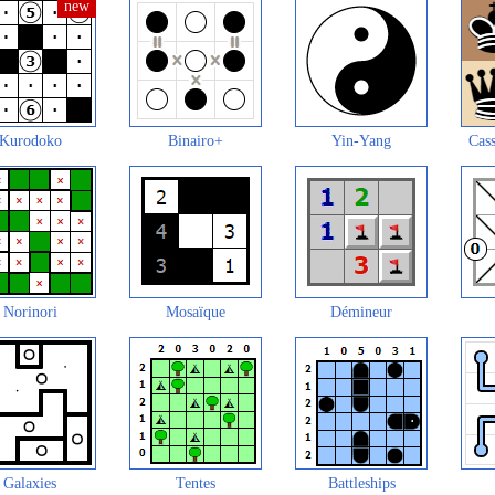
Kurodoko
Binairo+
Yin-Yang
Cass
Norinori
Mosaïque
Démineur
Galaxies
Tentes
Battleships