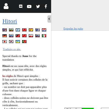
Hitori
Epingler les pubs
Traduire ce site.
Special thanks to
Anne
for the
translation
Hitori
est un casse-tête, avec des règles
simples, et qui fait réfléchir.
les règles
de Hitori spnt simples :
Il faut noircir certaines des cellules de la
grille, sachant que :
- un nombre ne doit pas apparaître plus
d'une fois dans chaque ligne et chaque
colonne.
- deux cellules noires ne doivent pas être
côte à côte, horizontalement ou
verticalement.
- Les cellules qui ne sont pas noires sont