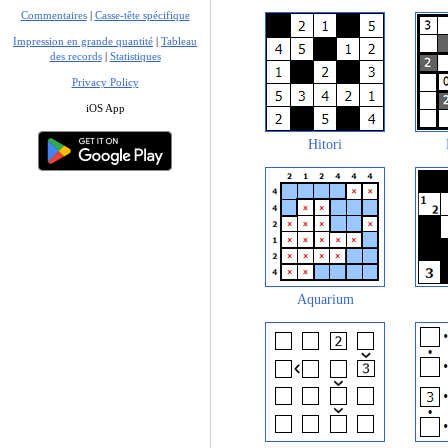
Commentaires
|
Casse-tête spécifique
Impression en grande quantité
|
Tableau
des records
|
Statistiques
Privacy Policy
iOS App
Hitori
Aquarium