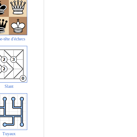
e-tête d'échecs
Slant
Tuyaux