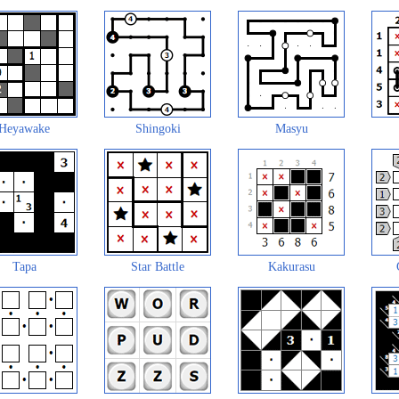
Heyawake
Shingoki
Masyu
Tapa
Star Battle
Kakurasu